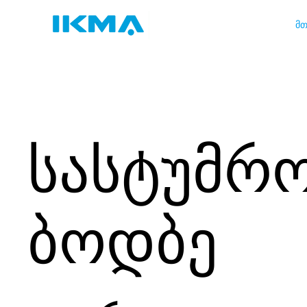
მთ
სასტუმრ
ბოდბე