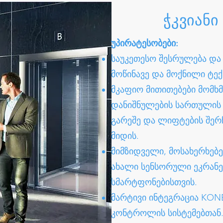
ჭკვიანი
უპირატესობები:
საუკეთესო შესრულება და
მოწინავე და მოქნილი ტე
მკაფიო მითითებები მომხ
დანიშნულების სართულის 
გარეშე და ლიფტების შერ
მიდის.
მიმზიდველი, მოსახერხებ
ახალი სენსორული ეკრანე
სმარტფონებისთვის.
მარტივი ინტეგრაცია KONE
კონტროლის სისტემებთან