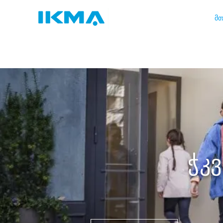
მთ
ჭკ