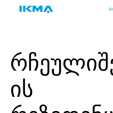
მთ
რჩეულიშ
ის