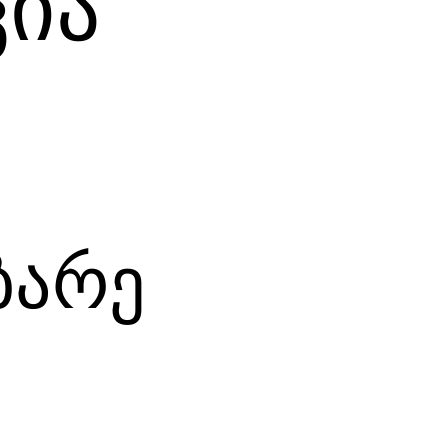
ია
ბარე